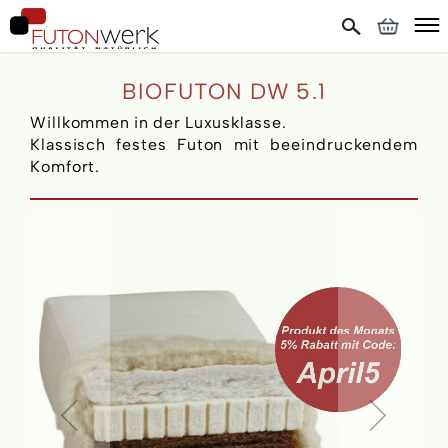
BIOFUTON DW 5.1
Willkommen in der Luxusklasse.
Klassisch festes Futon mit beeindruckendem
Komfort.
Skip
to
the
end
of
the
images
gallery