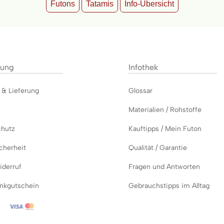
Futons
Tatamis
Info-Übersicht
lung
Infothek
g &
Lieferung
Glossar
Materialien / Rohstoffe
chutz
Kauftipps / Mein Futon
cherheit
Qualität / Garantie
derruf
Fragen und Antworten
nkgutschein
Gebrauchstipps im Alltag