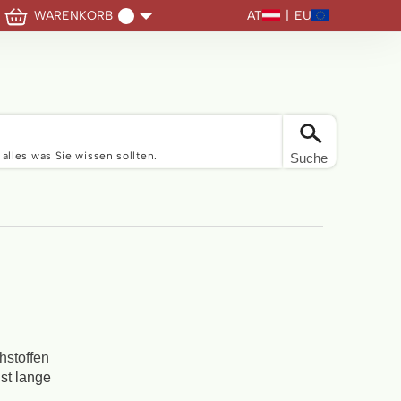
AT
|
EU
WARENKORB
Sie haben keine Artikel im Warenkorb
 alles was Sie wissen sollten.
Suche
hstoffen
hst lange