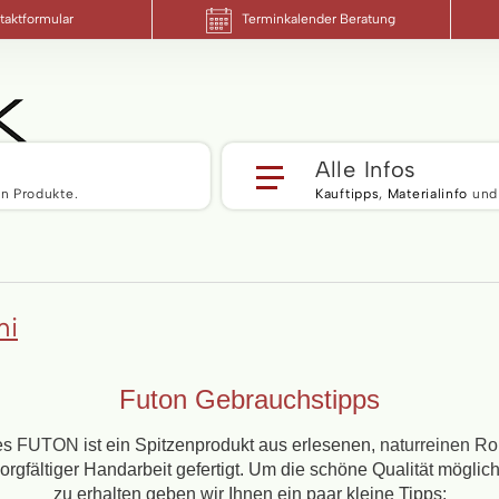
taktformular
Terminkalender Beratung
Alle Infos
n Produkte.
Kauftipps
,
Materialinfo
und
mi
Futon Gebrauchstipps
es
FUTON
ist ein Spitzenprodukt aus erlesenen,
naturreinen Ro
orgfältiger Handarbeit gefertigt. Um die schöne Qualität möglic
zu erhalten geben wir Ihnen ein paar kleine Tipps: