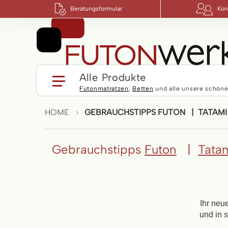
Beratungsformular
Kon
Alle Produkte
Futonmatratzen
,
Betten
und alle unsere schöne
HOME
GEBRAUCHSTIPPS FUTON | TATAMI
Gebrauchstipps
Futon
|
Tata
Ihr neu
und in s