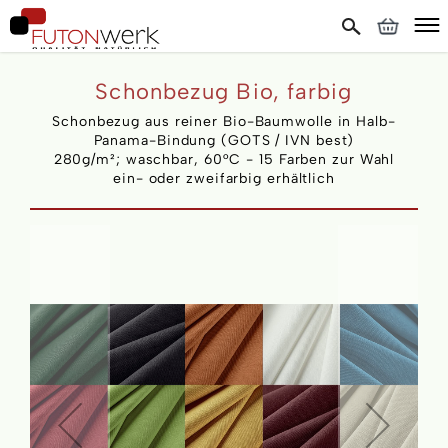
Schonbezug Bio, farbig
Schonbezug aus reiner Bio-Baumwolle in Halb-
Panama-Bindung (GOTS / IVN best)
280g/m²; waschbar, 60°C - 15 Farben zur Wahl
ein- oder zweifarbig erhältlich
Skip
to
the
end
of
the
images
gallery