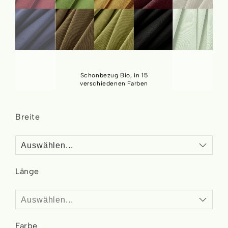
Schonbezug Bio, in 15
verschiedenen Farben
Skip
to
Breite
the
beginning
of
the
images
Länge
gallery
Form
Farbe