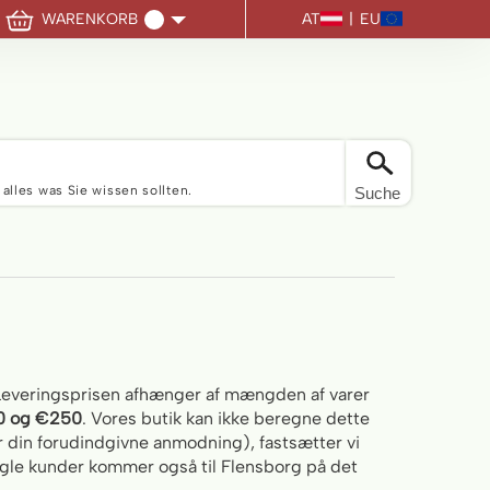
AT
|
EU
WARENKORB
Sie haben keine Artikel im Warenkorb
 alles was Sie wissen sollten.
Suche
 Leveringsprisen afhænger af mængden af varer
00 og €250
. Vores butik kan ikke beregne dette
er din forudindgivne anmodning), fastsætter vi
 Nogle kunder kommer også til Flensborg på det