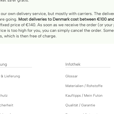
ket så er gratis.
h our own delivery service, but mostly with carriers. The deli
are going.
Most deliveries to Denmark cost between €100 a
 fixed price of €140. As soon as we receive the order (or you
 price is too high for you, you can simply cancel the order. So
, which is then free of charge.
lung
Infothek
g &
Lieferung
Glossar
Materialien / Rohstoffe
chutz
Kauftipps / Mein Futon
cherheit
Qualität / Garantie