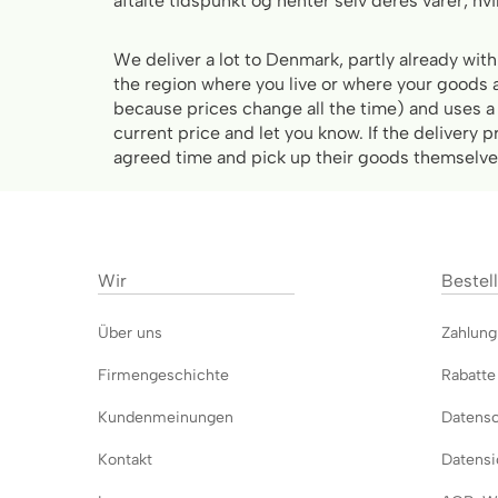
aftalte tidspunkt og henter selv deres varer, hvil
We deliver a lot to Denmark, partly already wit
the region where you live or where your goods 
because prices change all the time) and uses a
current price and let you know. If the delivery
agreed time and pick up their goods themselves
Wir
Bestel
Über uns
Zahlun
Firmengeschichte
Rabatte
Kundenmeinungen
Datens
Kontakt
Datensi