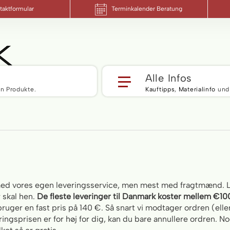
taktformular
Terminkalender Beratung
Alle Infos
n Produkte.
Kauftipps
,
Materialinfo
und
de med vores egen leveringsservice, men mest med fragtmænd.
r skal hen.
De fleste leveringer til Danmark koster mellem €1
bruger en fast pris på 140 €. Så snart vi modtager ordren (ell
eringsprisen er for høj for dig, kan du bare annullere ordren.