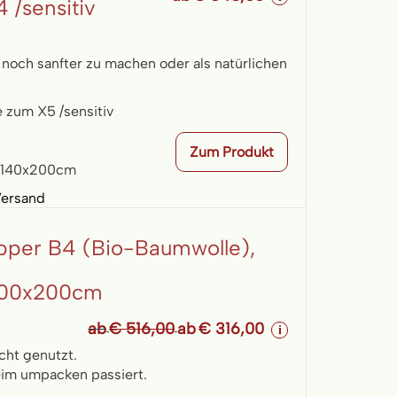
 /sensitiv
och sanfter zu machen oder als natürlichen
e zum X5 /sensitiv
Zum Produkt
, 140x200cm
Versand
pper B4 (Bio-Baumwolle),
00x200cm
ab
€ 516,00
ab
€ 316,00
i
icht genutzt.
eim umpacken passiert.